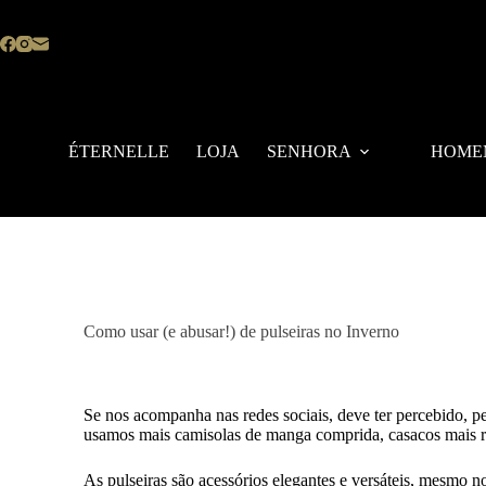
ÉTERNELLE
LOJA
SENHORA
HOME
06/11/2023
Como usar (e abusar!) de pulseiras no Inverno
Se nos acompanha nas redes sociais, deve ter percebido, pe
usamos mais camisolas de manga comprida, casacos mais r
As pulseiras são acessórios elegantes e versáteis, mesmo n