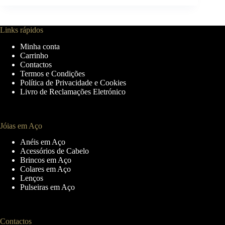
multiple
multiple
variants.
variants.
The
The
Links rápidos
options
options
may
may
Minha conta
be
be
Carrinho
chosen
chosen
Contactos
on
on
Termos e Condições
the
the
Política de Privacidade e Cookies
product
product
Livro de Reclamações Eletrónico
page
page
Jóias em Aço
Anéis em Aço
Acessórios de Cabelo
Brincos em Aço
Colares em Aço
Lenços
Pulseiras em Aço
Contactos