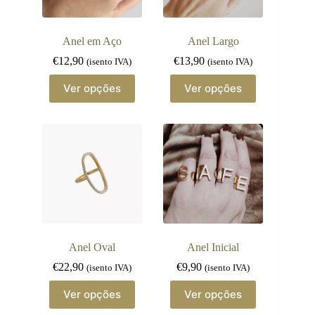
Anel em Aço
Anel Largo
€
12,90
€
13,90
(isento IVA)
(isento IVA)
This
This
Ver opções
Ver opções
product
product
has
has
multiple
multiple
variants.
variants.
The
The
options
options
may
may
be
be
chosen
chosen
on
on
the
the
product
product
page
page
Anel Oval
Anel Inicial
€
22,90
€
9,90
(isento IVA)
(isento IVA)
This
This
Ver opções
Ver opções
product
product
has
has