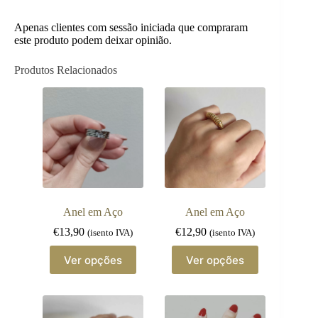
Apenas clientes com sessão iniciada que compraram
este produto podem deixar opinião.
Produtos Relacionados
Anel em Aço
Anel em Aço
€
13,90
€
12,90
(isento IVA)
(isento IVA)
This
This
Ver opções
Ver opções
product
product
has
has
multiple
multiple
variants.
variants.
The
The