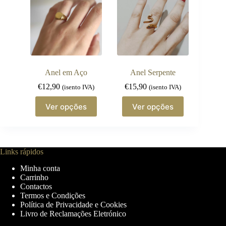
options
options
may
may
be
be
chosen
chosen
on
on
the
the
product
product
page
page
Anel em Aço
Anel Serpente
€
12,90
€
15,90
(isento IVA)
(isento IVA)
This
This
Ver opções
Ver opções
product
product
has
has
multiple
multiple
variants.
variants.
The
The
Links rápidos
options
options
may
may
Minha conta
be
be
Carrinho
chosen
chosen
Contactos
on
on
Termos e Condições
the
the
Política de Privacidade e Cookies
product
product
Livro de Reclamações Eletrónico
page
page