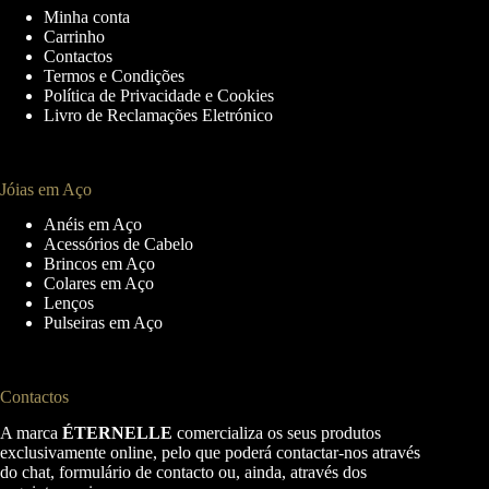
may
Minha conta
be
Carrinho
chosen
Contactos
on
Termos e Condições
the
Política de Privacidade e Cookies
product
Livro de Reclamações Eletrónico
page
Jóias em Aço
Anéis em Aço
Acessórios de Cabelo
Brincos em Aço
Colares em Aço
Lenços
Pulseiras em Aço
Contactos
A marca
ÉTERNELLE
comercializa os seus produtos
exclusivamente online, pelo que poderá contactar-nos através
do chat, formulário de contacto ou, ainda, através dos