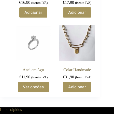
€
16,90
€
17,90
(isento IVA)
(isento IVA)
Adicionar
Adicionar
Anel em Aço
Colar Handmade
€
11,90
€
31,90
(isento IVA)
(isento IVA)
This
Ver opções
Adicionar
product
has
multiple
variants.
The
Links rápidos
options