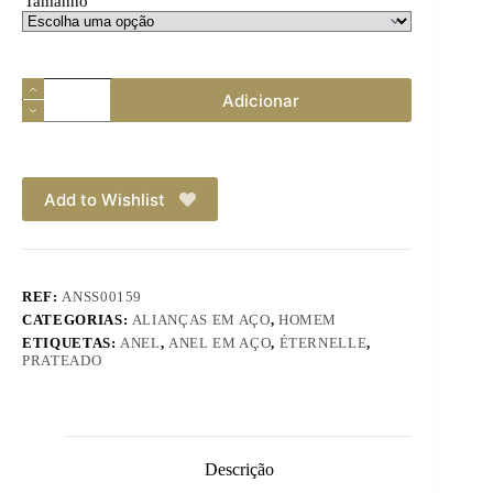
Tamanho
Quantidade
Adicionar
de
Anel
em
Aço
Add to Wishlist
REF:
ANSS00159
CATEGORIAS:
ALIANÇAS EM AÇO
,
HOMEM
ETIQUETAS:
ANEL
,
ANEL EM AÇO
,
ÉTERNELLE
,
PRATEADO
Descrição