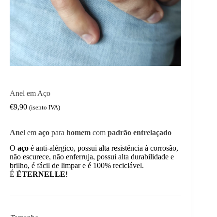
Anel em Aço
€
9,90
(isento IVA)
Anel
em
aço
para
homem
com
padrão entrelaçado
O
aço
é anti-alérgico, possui alta resistência à corrosão,
não escurece, não enferruja, possui alta durabilidade e
brilho, é fácil de limpar e é 100% reciclável.
É
ÉTERNELLE
!