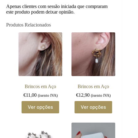
Apenas clientes com sessão iniciada que compraram
este produto podem deixar opinião.
Produtos Relacionados
Brincos em Aço
Brincos em Aço
€
11,00
€
12,90
(isento IVA)
(isento IVA)
This
This
Ver opções
Ver opções
product
product
has
has
multiple
multiple
variants.
variants.
The
The
options
options