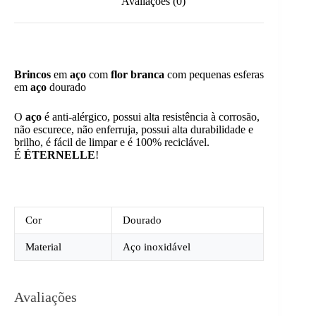
Avaliações (0)
Brincos
em
aço
com
flor branca
com pequenas esferas
em
aço
dourado
O
aço
é anti-alérgico, possui alta resistência à corrosão,
não escurece, não enferruja, possui alta durabilidade e
brilho, é fácil de limpar e é 100% reciclável.
É
ÉTERNELLE
!
Cor
Dourado
Material
Aço inoxidável
Avaliações