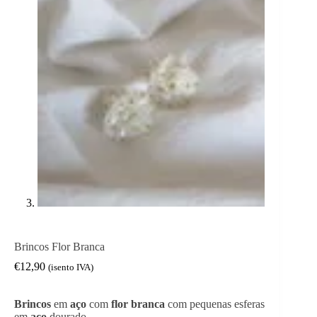
Brincos Flor Branca
€
12,90
(isento IVA)
Brincos
em
aço
com
flor branca
com pequenas esferas
em
aço
dourado