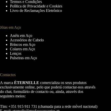
Termos e Condições
the
Política de Privacidade e Cookies
product
Livro de Reclamações Eletrónico
page
Jóias em Aço
Anéis em Aço
Acessórios de Cabelo
Brincos em Aço
Colares em Aço
Lenços
Pulseiras em Aço
Contactos
A marca
ÉTERNELLE
comercializa os seus produtos
exclusivamente online, pelo que poderá contactar-nos através
do chat, formulário de contacto ou, ainda, através dos
seguintes meios:
Tlm: +351 915 911 731 (chamada para a rede móvel nacional)
E-mail:
eternelle@modaeacessorios.pt