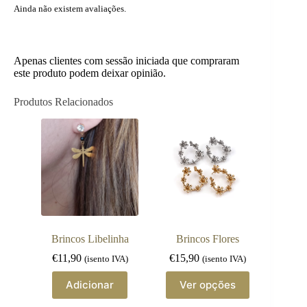
Ainda não existem avaliações.
Apenas clientes com sessão iniciada que compraram
este produto podem deixar opinião.
Produtos Relacionados
Brincos Libelinha
Brincos Flores
€
11,90
€
15,90
(isento IVA)
(isento IVA)
This
Adicionar
Ver opções
product
has