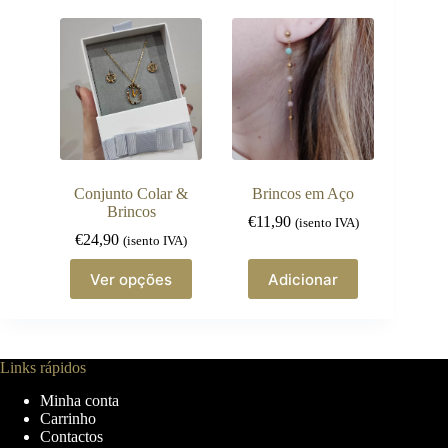
multiple
variants.
The
options
may
be
chosen
on
the
product
page
Conjunto Colar &
Brincos em Aço
Brincos
€
11,90
(isento IVA)
€
24,90
(isento IVA)
This
Ver opções
Adicionar
product
has
multiple
variants.
The
Links rápidos
options
may
Minha conta
be
Carrinho
chosen
Contactos
on