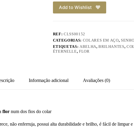
Add to Wishlist
REF:
CLSS00152
CATEGORIAS:
COLARES EM AÇO
,
SENH
ETIQUETAS:
ABELHA
,
BRILHANTES
,
CO
ÉTERNELLE
,
FLOR
scrição
Informação adicional
Avaliações (0)
na
flor
num dos fios do colar
urece, não enferruja, possui alta durabilidade e brilho, é fácil de limpar