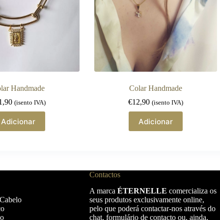
lar Handmade
Colar Handmade
1,90
€
12,90
(isento IVA)
(isento IVA)
Adicionar
Adicionar
Contactos
A marca
ÉTERNELLE
comercializa os
 Cabelo
seus produtos exclusivamente online,
ço
pelo que poderá contactar-nos através do
ço
chat, formulário de contacto ou, ainda,