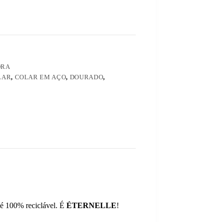
ORA
LAR
,
COLAR EM AÇO
,
DOURADO
,
 e é 100% reciclável. É
ÉTERNELLE
!