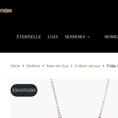
Pular
para
o
conteúdo
ÉTERNELLE
LOJA
SENHORA
HOME
Início
Senhora
Joias em Aço
Colares em aço
Colar 
ESGOTADO