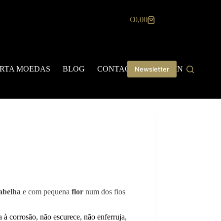
€
0,00
Carrinho
de
compras
RTA MOEDAS
BLOG
CONTACTOS
LOGIN
Newsletter
abelha
e com pequena
flor
num dos fios
ia à corrosão, não escurece, não enferruja,