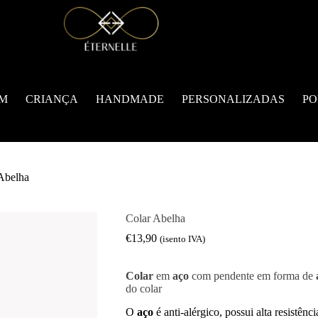
M
CRIANÇA
HANDMADE
PERSONALIZADAS
PO
Abelha
Colar Abelha
€
13,90
(isento IVA)
Colar
em
aço
com pendente em forma de
do colar
O
aço
é anti-alérgico, possui alta resistênc