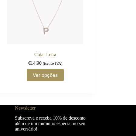
Colar Letra
€
14,90
(isento IVA)
This
Ver opções
product
has
multiple
variants.
The
options
Newsletter
may
be
Subscreva e receba 10% de desconto
chosen
além de um miminho especial no seu
on
aniversário!
the