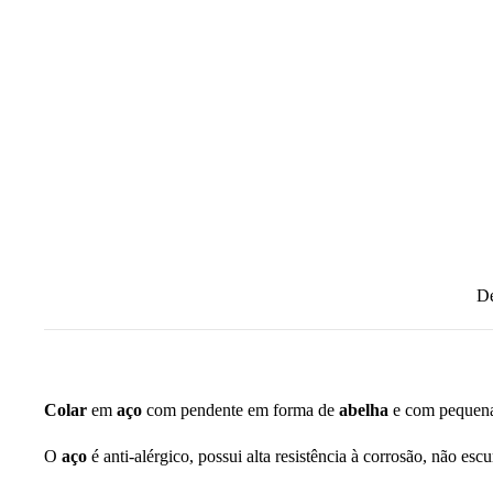
De
Colar
em
aço
com pendente em forma de
abelha
e com peque
O
aço
é anti-alérgico, possui alta resistência à corrosão, não esc