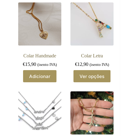
Colar Handmade
Colar Letra
€
15,90
€
12,90
(isento IVA)
(isento IVA)
This
Adicionar
Ver opções
product
has
multiple
variants.
The
options
may
be
chosen
on
the