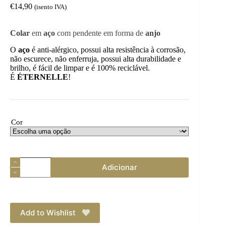
€
14,90
(isento IVA)
Colar
em
aço
com pendente em forma de
anjo
O
aço
é anti-alérgico, possui alta resistência à corrosão,
não escurece, não enferruja, possui alta durabilidade e
brilho, é fácil de limpar e é 100% reciclável.
É
ÉTERNELLE
!
Cor
Quantidade
Adicionar
de
Colar
Anjo
Add to Wishlist