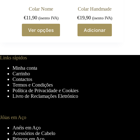
product
page
Colar Nome
Colar Handmade
€
11,90
€
19,90
(isento IVA)
(isento IVA)
This
Ver opções
Adicionar
product
has
multiple
variants.
The
Links rápidos
options
may
Minha conta
be
Carrinho
chosen
Contactos
on
Termos e Condições
the
Política de Privacidade e Cookies
product
Livro de Reclamações Eletrónico
page
Jóias em Aço
Anéis em Aço
Acessórios de Cabelo
Brincos em Aço