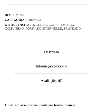
REF:
HM064
CATEGORIA:
CRIANÇA
ETIQUETAS:
ANJO
,
COLAR
,
COLAR EM AÇO
,
COMUNHÃO
,
DOURADO
,
ÉTERNELLE
,
PRATEADO
Descrição
Informação adicional
Avaliações (0)
Colar
em
aço
com pendente em forma de
anjo