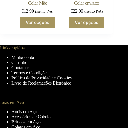
page
Colar Mãe
Colar em Aço
€
12,90
€
22,90
(isento IVA)
(isento IVA)
This
This
Ver opções
Ver opções
product
product
has
has
multiple
multiple
variants.
variants.
The
The
Links rápidos
options
options
may
may
Minha conta
be
be
Carrinho
chosen
chosen
Contactos
on
on
Termos e Condições
the
the
Política de Privacidade e Cookies
product
product
Livro de Reclamações Eletrónico
page
page
Jóias em Aço
Anéis em Aço
Acessórios de Cabelo
Brincos em Aço
Colares em Aço