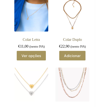
Colar Letra
Colar Duplo
€
11,00
€
22,90
(isento IVA)
(isento IVA)
This
Ver opções
Adicionar
product
has
multiple
variants.
The
options
may
be
chosen
on
the
product