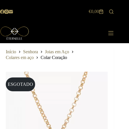
Pular
para
€
0,00
o
Carrinho
conteúdo
de
compras
Início
Senhora
Joias em Aço
Colares em aço
Colar Coração
ESGOTADO