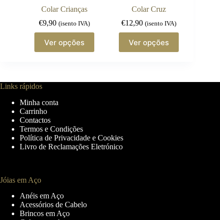
page
Colar Crianças
Colar Cruz
€
9,90
€
12,90
(isento IVA)
(isento IVA)
This
This
Ver opções
Ver opções
product
product
has
has
multiple
multiple
variants.
variants.
The
The
Links rápidos
options
options
may
may
Minha conta
be
be
Carrinho
chosen
chosen
Contactos
on
on
Termos e Condições
the
the
Política de Privacidade e Cookies
product
product
Livro de Reclamações Eletrónico
page
page
Jóias em Aço
Anéis em Aço
Acessórios de Cabelo
Brincos em Aço