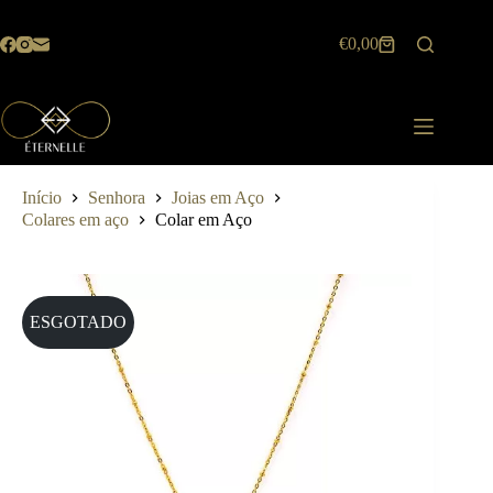
Pular
para
€
0,00
o
Carrinho
conteúdo
de
compras
Início
Senhora
Joias em Aço
Colares em aço
Colar em Aço
ESGOTADO