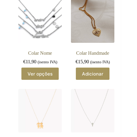
Colar Nome
Colar Handmade
€
11,90
€
15,90
(isento IVA)
(isento IVA)
This
Ver opções
Adicionar
product
has
multiple
variants.
The
options
may
be
chosen
on
the
product