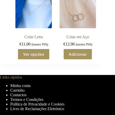
Colar Letra
Colar em Aço
€
11,00
€
12,90
(isento IVA)
(isento IVA)
This
Ver opções
Adicionar
product
has
multiple
variants.
The
Links rápidos
options
may
Minha conta
be
Carrinho
chosen
Contactos
on
Termos e Condições
the
Política de Privacidade e Cookies
product
Livro de Reclamações Eletrónico
page