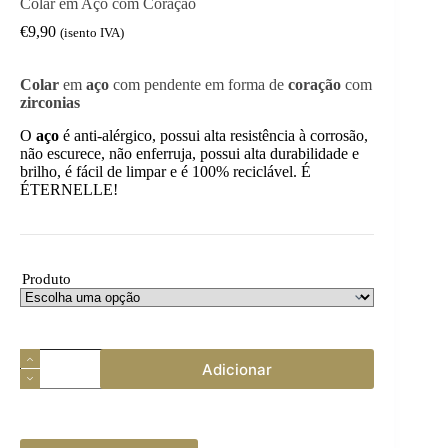
Colar em Aço com Coração
€
9,90
(isento IVA)
Colar
em
aço
com pendente em forma de
coração
com
zirconias
O
aço
é anti-alérgico, possui alta resistência à corrosão,
não escurece, não enferruja, possui alta durabilidade e
brilho, é fácil de limpar e é 100% reciclável. É
ÉTERNELLE!
Produto
Quantidade
Adicionar
de
Colar
em
Aço
com