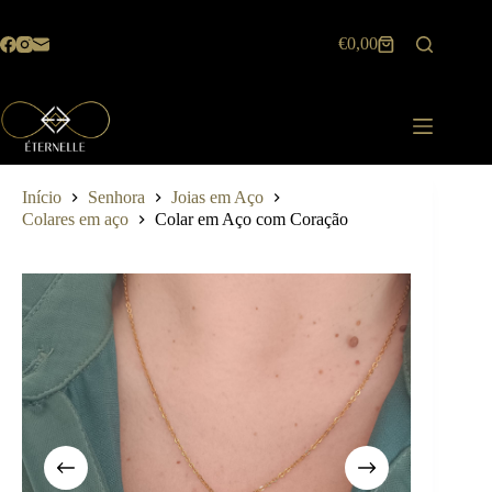
Pular
para
€
0,00
o
Carrinho
conteúdo
de
compras
Início
Senhora
Joias em Aço
Colares em aço
Colar em Aço com Coração