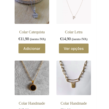
Colar Catequista
Colar Letra
€
11,90
€
14,90
(isento IVA)
(isento IVA)
This
Adicionar
Ver opções
product
has
multiple
variants.
The
options
may
be
chosen
on
the
product
page
Colar Handmade
Colar Handmade