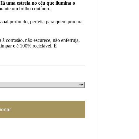
Há uma estrela no céu que ilumina o
garante um brilho contínuo.
soal profundo, perfeita para quem procura
ia à corrosão, não escurece, não enferruja,
e limpar e é 100% reciclável. É
ionar