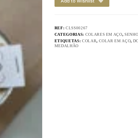
Add to Wishlist
REF:
CLSS00267
CATEGORIAS:
COLARES EM AÇO
,
SENH
ETIQUETAS:
COLAR
,
COLAR EM AÇO
,
D
MEDALHÃO