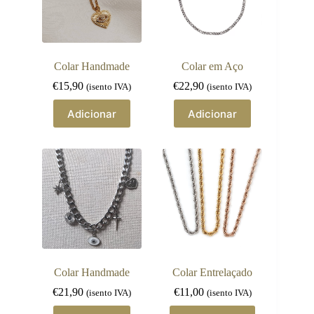
Colar Handmade
Colar em Aço
€
15,90
€
22,90
(isento IVA)
(isento IVA)
Adicionar
Adicionar
Colar Handmade
Colar Entrelaçado
€
21,90
€
11,00
(isento IVA)
(isento IVA)
This