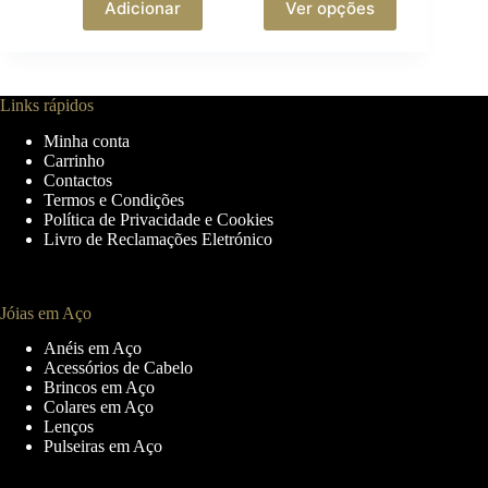
Adicionar
Ver opções
product
has
multiple
variants.
The
Links rápidos
options
may
Minha conta
be
Carrinho
chosen
Contactos
on
Termos e Condições
the
Política de Privacidade e Cookies
product
Livro de Reclamações Eletrónico
page
Jóias em Aço
Anéis em Aço
Acessórios de Cabelo
Brincos em Aço
Colares em Aço
Lenços
Pulseiras em Aço