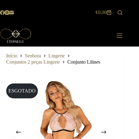
Pular
para
€
0,00
o
Carrinho
conteúdo
de
compras
Início
Senhora
Lingerie
Conjuntos 2 peças Lingerie
Conjunto Lilines
ESGOTADO