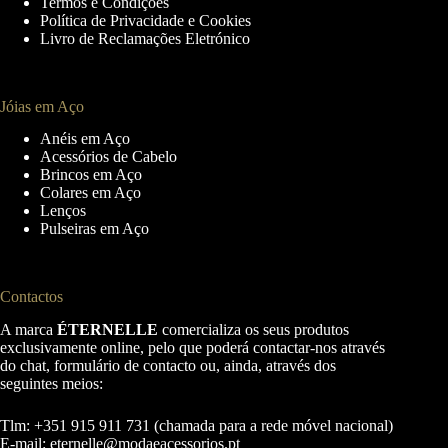
Termos e Condições
the
the
Política de Privacidade e Cookies
product
product
Livro de Reclamações Eletrónico
page
page
Jóias em Aço
Anéis em Aço
Acessórios de Cabelo
Brincos em Aço
Colares em Aço
Lenços
Pulseiras em Aço
Contactos
A marca
ÉTERNELLE
comercializa os seus produtos
exclusivamente online, pelo que poderá contactar-nos através
do chat, formulário de contacto ou, ainda, através dos
seguintes meios:
Tlm: +351 915 911 731 (chamada para a rede móvel nacional)
E-mail:
eternelle@modaeacessorios.pt