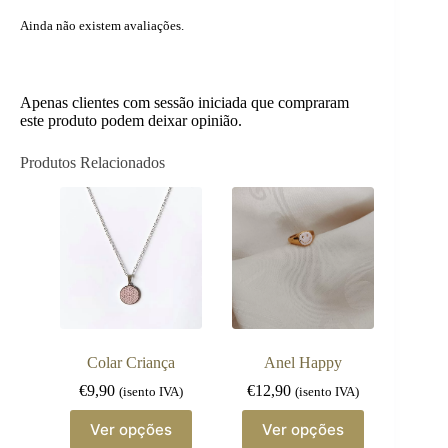
Ainda não existem avaliações.
Apenas clientes com sessão iniciada que compraram
este produto podem deixar opinião.
Produtos Relacionados
Colar Criança
Anel Happy
€
9,90
€
12,90
(isento IVA)
(isento IVA)
This
This
Ver opções
Ver opções
product
product