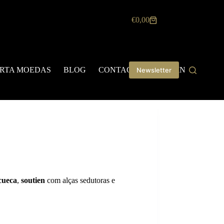
€
0,00
Carrinho
de
compras
RTA MOEDAS
BLOG
CONTACTOS
LOGIN
Newsletter
cueca
,
soutien
com alças sedutoras e