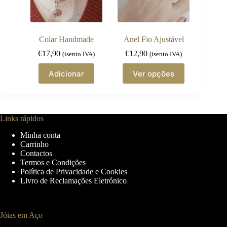
chosen
chosen
on
on
the
the
product
product
page
page
Colar Handmade
Anel Fio Ajustável
€
17,90
€
12,90
(isento IVA)
(isento IVA)
This
Adicionar
Ver opções
product
has
multiple
variants.
The
Links rápidos
options
may
Minha conta
be
Carrinho
chosen
Contactos
on
Termos e Condições
the
Política de Privacidade e Cookies
product
Livro de Reclamações Eletrónico
page
Jóias em Aço