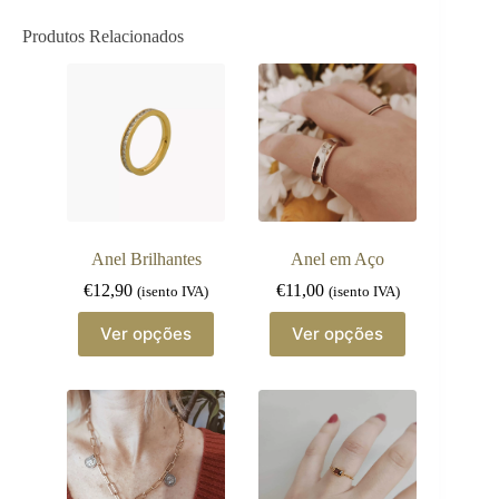
Produtos Relacionados
Anel Brilhantes
Anel em Aço
€
12,90
€
11,00
(isento IVA)
(isento IVA)
This
This
Ver opções
Ver opções
product
product
has
has
multiple
multiple
variants.
variants.
The
The
options
options
may
may
be
be