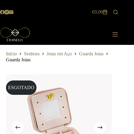
Pular
para
€
0,00
o
Carrinho
conteúdo
de
compras
Início
Senhora
Joias em Aço
Guarda Joias
Guarda Joias
ESGOTADO