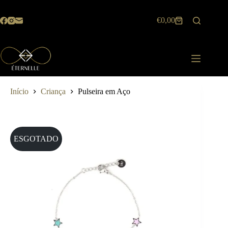
Pular
para
€
0,00
o
Carrinho
conteúdo
de
compras
Início
Criança
Pulseira em Aço
ESGOTADO