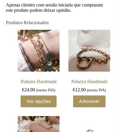
Apenas clientes com sessão iniciada que compraram
este produto podem deixar opinião.
Produtos Relacionados
Pulseira Handmade
Pulseira Handmade
€
24,90
€
12,90
(isento IVA)
(isento IVA)
This
Ver opções
Adicionar
product
has
multiple
variants.
The
options