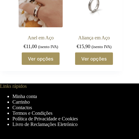
may
be
chosen
on
the
product
page
Anel em Aço
Aliança em Aço
€
11,00
€
15,90
(isento IVA)
(isento IVA)
This
This
Ver opções
Ver opções
product
product
has
has
multiple
multiple
variants.
variants.
The
The
Links rápidos
options
options
may
may
Minha conta
be
be
Carrinho
chosen
chosen
Contactos
on
on
Termos e Condições
the
the
Política de Privacidade e Cookies
product
product
Livro de Reclamações Eletrónico
page
page