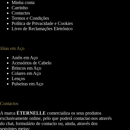
may
Minha conta
be
Carrinho
chosen
Contactos
on
Termos e Condições
the
Política de Privacidade e Cookies
product
Livro de Reclamações Eletrónico
page
Jóias em Aço
Anéis em Aço
Acessórios de Cabelo
Brincos em Aço
Colares em Aço
Lenços
Pulseiras em Aço
Contactos
A marca
ÉTERNELLE
comercializa os seus produtos
exclusivamente online, pelo que poderá contactar-nos através
do chat, formulário de contacto ou, ainda, através dos
seguintes meios: