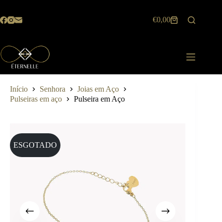
Pular
para
€
0,00
o
Carrinho
conteúdo
de
compras
Início
Senhora
Joias em Aço
Pulseiras em aço
Pulseira em Aço
ESGOTADO