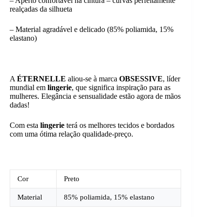
– Aperto confortável na cintura – curvas perfeitamente
realçadas da silhueta
– Material agradável e delicado (85% poliamida, 15%
elastano)
A
ÉTERNELLE
aliou-se à marca
OBSESSIVE
, líder
mundial em
lingerie
, que significa inspiração para as
mulheres. Elegância e sensualidade estão agora de mãos
dadas!
Com esta
lingerie
terá os melhores tecidos e bordados
com uma ótima relação qualidade-preço.
Cor
Preto
Material
85% poliamida, 15% elastano