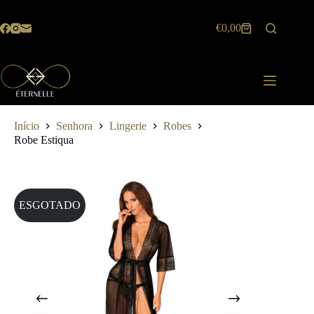
Pular
para
€
0,00
o
Carrinho
conteúdo
de
compras
Início
Senhora
Lingerie
Robes
Robe Estiqua
ESGOTADO