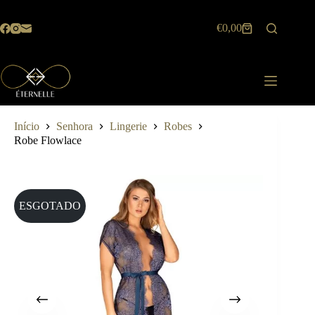
Pular
para
€
0,00
o
Carrinho
conteúdo
de
compras
Início
Senhora
Lingerie
Robes
Robe Flowlace
ESGOTADO