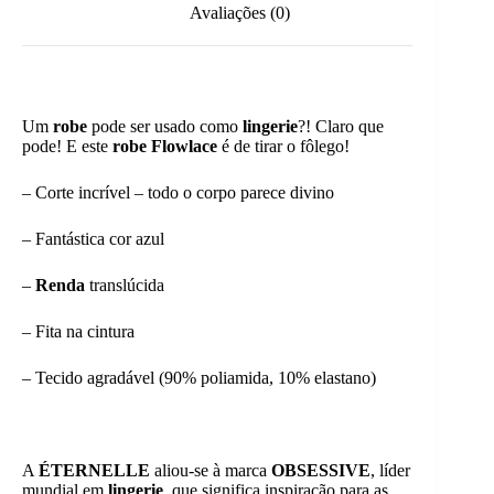
Avaliações (0)
Um
robe
pode ser usado como
lingerie
?! Claro que
pode! E este
robe Flowlace
é de tirar o fôlego!
– Corte incrível – todo o corpo parece divino
– Fantástica cor azul
–
Renda
translúcida
– Fita na cintura
– Tecido agradável (90% poliamida, 10% elastano)
A
ÉTERNELLE
aliou-se à marca
OBSESSIVE
, líder
mundial em
lingerie
, que significa inspiração para as