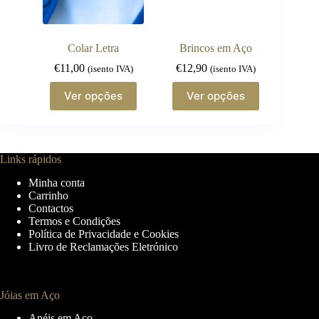
on
on
the
the
product
product
page
page
Colar Letra
Brincos em Aço
€
11,00
€
12,90
(isento IVA)
(isento IVA)
This
This
Ver opções
Ver opções
product
product
has
has
multiple
multiple
variants.
variants.
The
The
Links rápidos
options
options
may
may
Minha conta
be
be
Carrinho
chosen
chosen
Contactos
on
on
Termos e Condições
the
the
Política de Privacidade e Cookies
product
product
Livro de Reclamações Eletrónico
page
page
Jóias em Aço
Anéis em Aço