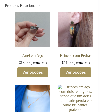
Produtos Relacionados
Anel em Aço
Brincos com Pedras
€
13,90
€
11,90
(isento IVA)
(isento IVA)
This
This
Ver opções
Ver opções
product
product
has
has
multiple
multiple
variants.
variants.
The
The
options
options
may
may
be
be
chosen
chosen