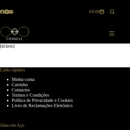
Pular
para
€
0,00
o
Carrinho
conteúdo
de
compras
[tickets]
Links rápidos
Minha conta
Carrinho
Contactos
Termos e Condições
Política de Privacidade e Cookies
Livro de Reclamações Eletrónico
Jóias em Aço