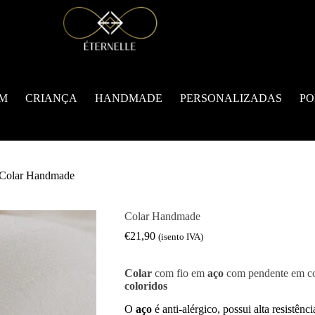
M
CRIANÇA
HANDMADE
PERSONALIZADAS
PO
Colar Handmade
Colar Handmade
€
21,90
(isento IVA)
Colar
com fio em
aço
com pendente em c
coloridos
O
aço
é anti-alérgico, possui alta resistênc