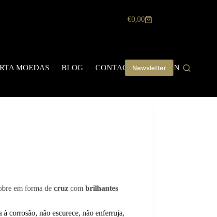
€
0,00
Carrinho
de
compras
RTA MOEDAS
BLOG
CONTACTOS
LOGIN
Newsletter
obre em forma de
cruz
com
brilhantes
ia à corrosão, não escurece, não enferruja,