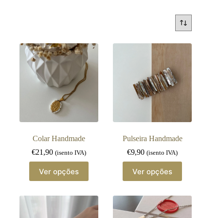
Colar Handmade
Pulseira Handmade
€
21,90
€
9,90
(isento IVA)
(isento IVA)
This
This
Ver opções
Ver opções
product
product
has
has
multiple
multiple
variants.
variants.
The
The
options
options