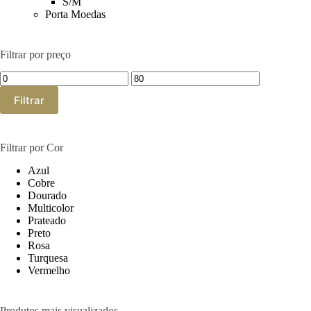
S/M
Porta Moedas
Filtrar por preço
Preço
Preço
mínimo
máximo
Filtrar
Filtrar por Cor
Azul
Cobre
Dourado
Multicolor
Prateado
Preto
Rosa
Turquesa
Vermelho
Produtos mais visualizados