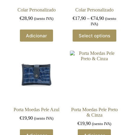
page
page
Colar Personalizado
Colar Personalizado
Price
€
28,90
€
17,90
–
€
74,90
(isento IVA)
(isento
range:
IVA)
€17,90
This
through
Adicionar
Select options
product
€74,90
has
multiple
variants.
The
options
may
be
chosen
on
the
product
page
Porta Moedas Pele Azul
Porta Moedas Pele Preto
& Cinza
€
19,90
(isento IVA)
€
19,90
(isento IVA)