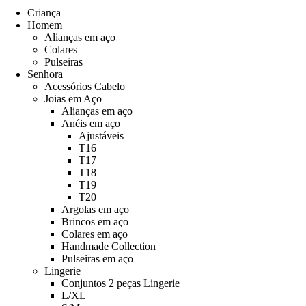
Criança
Homem
Alianças em aço
Colares
Pulseiras
Senhora
Acessórios Cabelo
Joias em Aço
Alianças em aço
Anéis em aço
Ajustáveis
T16
T17
T18
T19
T20
Argolas em aço
Brincos em aço
Colares em aço
Handmade Collection
Pulseiras em aço
Lingerie
Conjuntos 2 peças Lingerie
L/XL