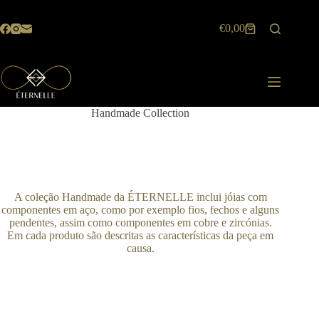
Pular
para
€
0,00
o
Carrinho
conteúdo
de
compras
Handmade Collection
A coleção Handmade da ÉTERNELLE inclui jóias com
componentes em aço, como por exemplo fios, fechos e alguns
pendentes, assim como componentes em cobre e zircónias.
Em cada produto são descritas as características da peça em
causa.