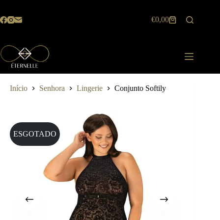
Pular
para
€
0,00
o
Carrinho
conteúdo
de
compras
Início
Senhora
Lingerie
Conjunto Softily
ESGOTADO