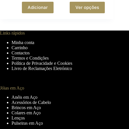
This
Adicionar
Ver opções
product
has
multiple
variants.
The
Links rápidos
options
may
Minha conta
be
Carrinho
chosen
Contactos
on
Termos e Condições
the
Política de Privacidade e Cookies
product
Livro de Reclamações Eletrónico
page
Jóias em Aço
Anéis em Aço
Acessórios de Cabelo
Brincos em Aço
Colares em Aço
Lenços
Pulseiras em Aço