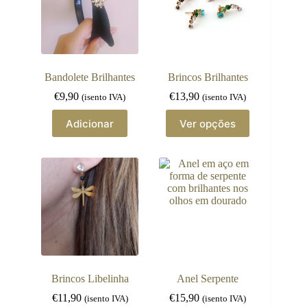
Bandolete Brilhantes
Brincos Brilhantes
€
9,90
€
13,90
(isento IVA)
(isento IVA)
This
Adicionar
Ver opções
product
has
multiple
variants.
The
options
may
be
chosen
on
the
product
page
Brincos Libelinha
Anel Serpente
€
11,90
€
15,90
(isento IVA)
(isento IVA)