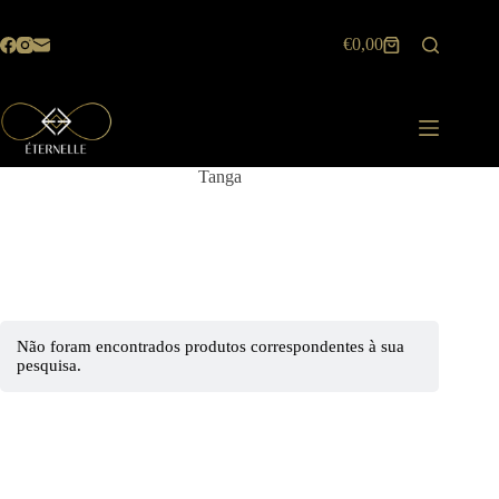
Pular
para
€
0,00
o
Carrinho
conteúdo
de
compras
Tanga
Não foram encontrados produtos correspondentes à sua
pesquisa.