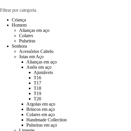
Filtrar por categoria
Criança
Homem
Alianças em aço
Colares
Pulseiras
Senhora
Acessórios Cabelo
Joias em Aço
Alianças em aço
Anéis em aço
Ajustáveis
T16
T17
T18
T19
T20
Argolas em aço
Brincos em aço
Colares em aço
Handmade Collection
Pulseiras em aço
Lingerie