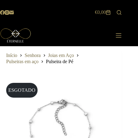
Pular
para
€
0,00
o
Carrinho
conteúdo
de
compras
Início
Senhora
Joias em Aço
Pulseiras em aço
Pulseira de Pé
ESGOTADO