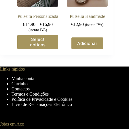
the
the
product
product
page
page
Pulseira Personalizada
Pulseira Handmade
Price
€
14,90
–
€
16,90
€
12,90
(isento IVA)
range:
(isento IVA)
€14,90
This
Select
through
product
Adicionar
options
€16,90
has
multiple
variants.
The
options
Links rápidos
may
Minha conta
be
Carrinho
chosen
Contactos
on
Termos e Condições
the
Política de Privacidade e Cookies
product
Livro de Reclamações Eletrónico
page
Jóias em Aço