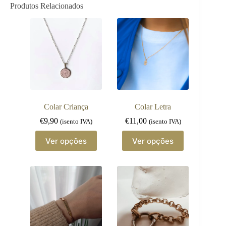
Produtos Relacionados
Colar Criança
Colar Letra
€
9,90
€
11,00
(isento IVA)
(isento IVA)
This
This
Ver opções
Ver opções
product
product
has
has
multiple
multiple
variants.
variants.
The
The
options
options
may
may
be
be
chosen
chosen
on
on