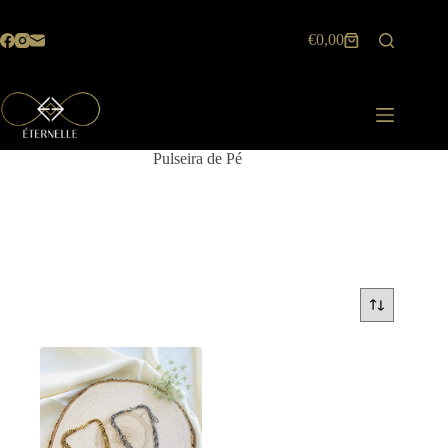
Pular
para
€
0,00
o
Carrinho
conteúdo
de
compras
Pulseira de Pé