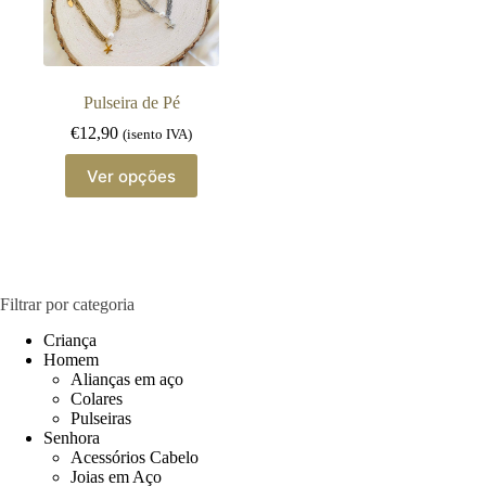
Pulseira de Pé
€
12,90
(isento IVA)
This
Ver opções
product
has
multiple
variants.
The
options
may
Filtrar por categoria
be
chosen
Criança
on
Homem
the
Alianças em aço
product
Colares
page
Pulseiras
Senhora
Acessórios Cabelo
Joias em Aço