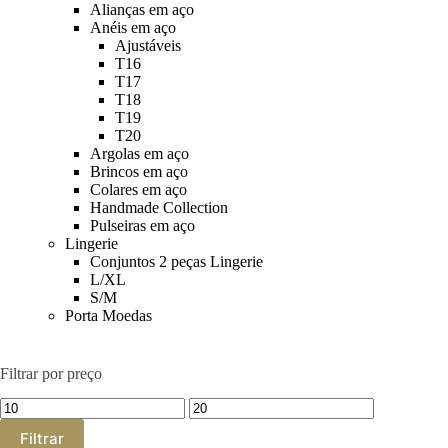
Alianças em aço
Anéis em aço
Ajustáveis
T16
T17
T18
T19
T20
Argolas em aço
Brincos em aço
Colares em aço
Handmade Collection
Pulseiras em aço
Lingerie
Conjuntos 2 peças Lingerie
L/XL
S/M
Porta Moedas
Filtrar por preço
Preço
Preço
mínimo
máximo
Filtrar