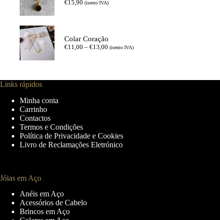
€
15,90
(isento IVA)
Colar Coração
Price
€
11,00
–
€
13,00
(isento IVA)
range:
€11,00
through
€13,00
Links rápidos
Minha conta
Carrinho
Contactos
Termos e Condições
Política de Privacidade e Cookies
Livro de Reclamações Eletrónico
Jóias em Aço
Anéis em Aço
Acessórios de Cabelo
Brincos em Aço