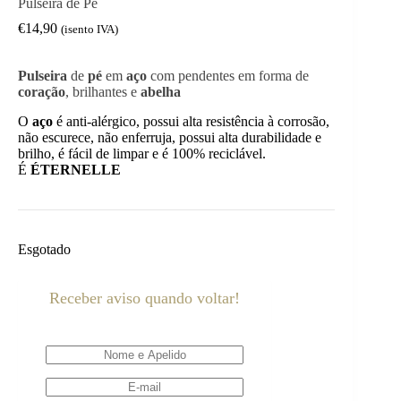
Pulseira de Pé
€
14,90
(isento IVA)
Pulseira
de
pé
em
aço
com pendentes em forma de
coração
, brilhantes e
abelha
O
aço
é anti-alérgico, possui alta resistência à corrosão,
não escurece, não enferruja, possui alta durabilidade e
brilho, é fácil de limpar e é 100% reciclável.
É
ÉTERNELLE
Esgotado
Receber aviso quando voltar!