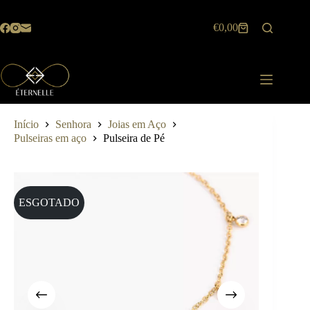
Pular
para
€
0,00
o
Carrinho
conteúdo
de
compras
Início
Senhora
Joias em Aço
Pulseiras em aço
Pulseira de Pé
ESGOTADO