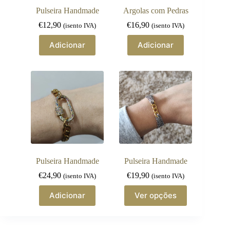
Pulseira Handmade
Argolas com Pedras
€
12,90
€
16,90
(isento IVA)
(isento IVA)
Adicionar
Adicionar
Pulseira Handmade
Pulseira Handmade
€
24,90
€
19,90
(isento IVA)
(isento IVA)
This
Adicionar
Ver opções
product
has
multiple
variants.