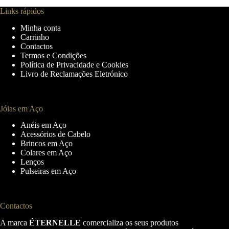
The
Links rápidos
options
may
Minha conta
be
Carrinho
chosen
Contactos
on
Termos e Condições
the
Política de Privacidade e Cookies
product
Livro de Reclamações Eletrónico
page
Jóias em Aço
Anéis em Aço
Acessórios de Cabelo
Brincos em Aço
Colares em Aço
Lenços
Pulseiras em Aço
Contactos
A marca
ÉTERNELLE
comercializa os seus produtos