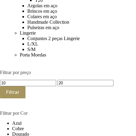
T20
Argolas em aço
Brincos em aço
Colares em aço
Handmade Collection
Pulseiras em aço
Lingerie
Conjuntos 2 peças Lingerie
L/XL
S/M
Porta Moedas
Filtrar por preço
Preço
Preço
mínimo
máximo
Filtrar
Filtrar por Cor
Azul
Cobre
Dourado