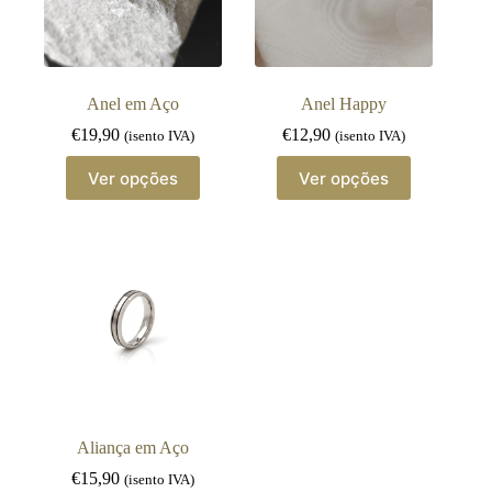
Anel em Aço
Anel Happy
€
19,90
€
12,90
(isento IVA)
(isento IVA)
This
This
Ver opções
Ver opções
product
product
has
has
multiple
multiple
variants.
variants.
The
The
options
options
may
may
be
be
chosen
chosen
on
on
the
the
product
product
page
page
Aliança em Aço
€
15,90
(isento IVA)