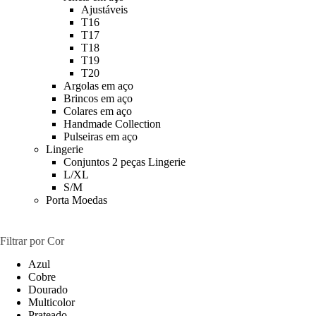
Ajustáveis
T16
T17
T18
T19
T20
Argolas em aço
Brincos em aço
Colares em aço
Handmade Collection
Pulseiras em aço
Lingerie
Conjuntos 2 peças Lingerie
L/XL
S/M
Porta Moedas
Filtrar por Cor
Azul
Cobre
Dourado
Multicolor
Prateado