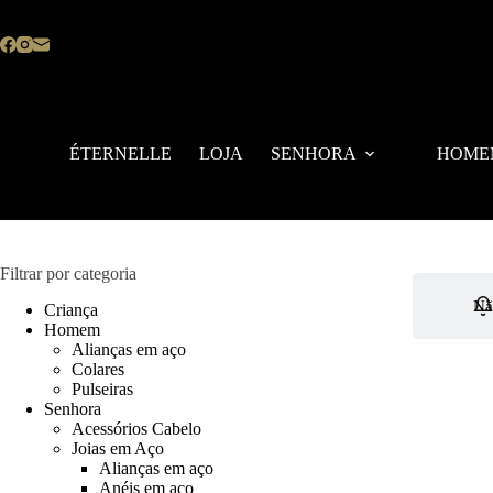
Pular
para
o
conteúdo
ÉTERNELLE
LOJA
SENHORA
HOME
Filtrar por categoria
Nã
Criança
Homem
Alianças em aço
Colares
Pulseiras
Senhora
Acessórios Cabelo
Joias em Aço
Alianças em aço
Anéis em aço