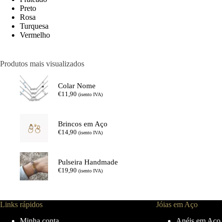
Preto
Rosa
Turquesa
Vermelho
Produtos mais visualizados
Colar Nome
€
11,90
(isento IVA)
Brincos em Aço
€
14,90
(isento IVA)
Pulseira Handmade
€
19,90
(isento IVA)
Links rápidos
Jóias em Aço
Minha conta
Anéis em Aço