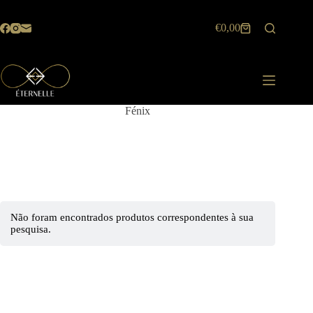
Pular
para
€
0,00
o
Carrinho
conteúdo
de
compras
Fénix
Não foram encontrados produtos correspondentes à sua
pesquisa.