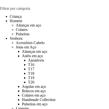
Filtrar por categoria
Criança
Homem
Alianças em aço
Colares
Pulseiras
Senhora
Acessórios Cabelo
Joias em Aço
Alianças em aço
Anéis em aço
Ajustáveis
T16
T17
T18
T19
T20
Argolas em aço
Brincos em aço
Colares em aço
Handmade Collection
Pulseiras em aço
Lingerie