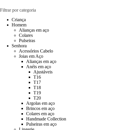
Filtrar por categoria
Criança
Homem
Alianças em aço
Colares
Pulseiras
Senhora
Acessórios Cabelo
Joias em Aço
Alianças em aço
Anéis em aço
Ajustáveis
T16
T17
T18
T19
T20
Argolas em aço
Brincos em aço
Colares em aço
Handmade Collection
Pulseiras em aço
Lingerie