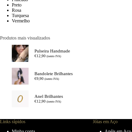
Preto
Rosa
Turquesa
Vermelho
Produtos mais visualizados
Pulseira Handmade
€
12,90
(isento IVA)
Bandolete Brilhantes
€
9,90
(isento IVA)
Anel Brilhantes
€
12,90
(isento IVA)
Links rápidos
Jóias em Aço
Minha conta
Anéis em Aço