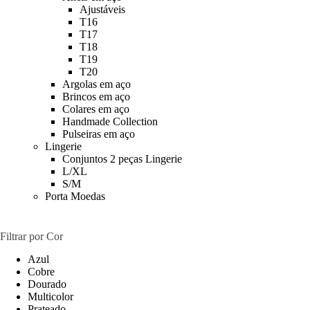
Ajustáveis
T16
T17
T18
T19
T20
Argolas em aço
Brincos em aço
Colares em aço
Handmade Collection
Pulseiras em aço
Lingerie
Conjuntos 2 peças Lingerie
L/XL
S/M
Porta Moedas
Filtrar por Cor
Azul
Cobre
Dourado
Multicolor
Prateado