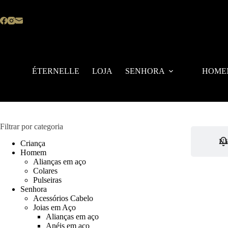
Pular
para
o
conteúdo
ÉTERNELLE
LOJA
SENHORA
HOME
Filtrar por categoria
Nã
Criança
Homem
Alianças em aço
Colares
Pulseiras
Senhora
Acessórios Cabelo
Joias em Aço
Alianças em aço
Anéis em aço