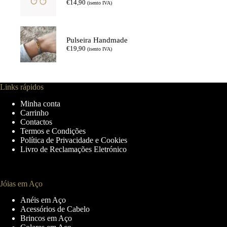
€
14,90
(isento IVA)
Pulseira Handmade
€
19,90
(isento IVA)
Links rápidos
Minha conta
Carrinho
Contactos
Termos e Condições
Política de Privacidade e Cookies
Livro de Reclamações Eletrónico
Jóias em Aço
Anéis em Aço
Acessórios de Cabelo
Brincos em Aço