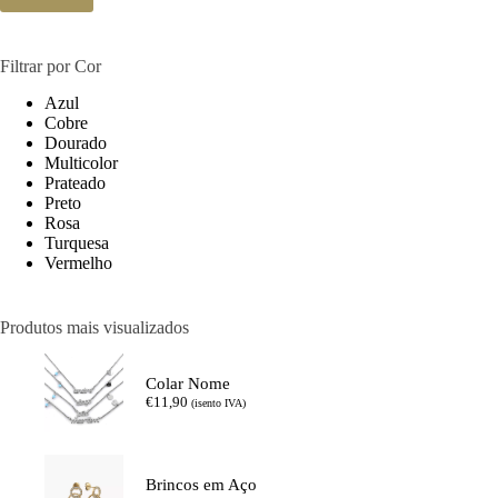
Filtrar por Cor
Azul
Cobre
Dourado
Multicolor
Prateado
Preto
Rosa
Turquesa
Vermelho
Produtos mais visualizados
Colar Nome
€
11,90
(isento IVA)
Brincos em Aço