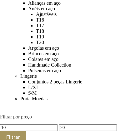
Alianças em aço
Anéis em aço
Ajustáveis
T16
T17
T18
T19
T20
Argolas em aço
Brincos em aço
Colares em aço
Handmade Collection
Pulseiras em aço
Lingerie
Conjuntos 2 peças Lingerie
L/XL
S/M
Porta Moedas
Filtrar por preço
Preço
Preço
mínimo
máximo
Filtrar