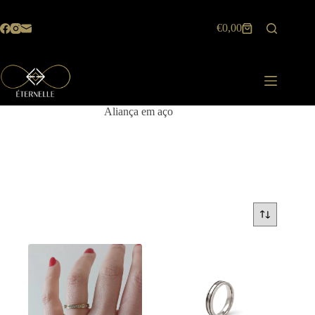
Pular
para
€
0,00
o
Carrinho
conteúdo
de
compras
Aliança em aço