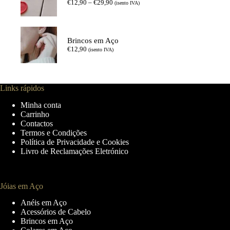
Price
€
12,90
–
€
29,90
(isento IVA)
range:
€12,90
through
€29,90
Brincos em Aço
€
12,90
(isento IVA)
Links rápidos
Minha conta
Carrinho
Contactos
Termos e Condições
Política de Privacidade e Cookies
Livro de Reclamações Eletrónico
Jóias em Aço
Anéis em Aço
Acessórios de Cabelo
Brincos em Aço