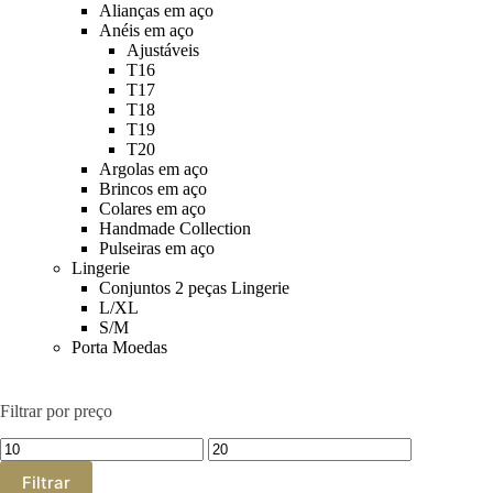
Alianças em aço
Anéis em aço
Ajustáveis
T16
T17
T18
T19
T20
Argolas em aço
Brincos em aço
Colares em aço
Handmade Collection
Pulseiras em aço
Lingerie
Conjuntos 2 peças Lingerie
L/XL
S/M
Porta Moedas
Filtrar por preço
Preço
Preço
mínimo
máximo
Filtrar