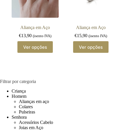
Aliança em Aço
Aliança em Aço
€
13,90
€
15,90
(isento IVA)
(isento IVA)
This
This
Ver opções
Ver opções
product
product
has
has
multiple
multiple
variants.
variants.
The
The
options
options
may
may
Filtrar por categoria
be
be
chosen
chosen
Criança
on
on
Homem
the
the
Alianças em aço
product
product
Colares
page
page
Pulseiras
Senhora
Acessórios Cabelo
Joias em Aço